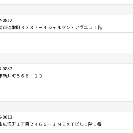
-0812
崎市連取町３３３７－４ シャルマン・アヴニュ １階
-0852
市新井町５６６－１３
-0013
市広沢町１丁目２４６６－３ ＮＥＸＴビル１階１番