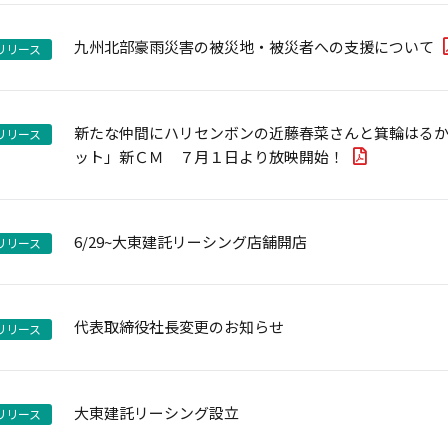
九州北部豪雨災害の被災地・被災者への支援について
リリース
新たな仲間にハリセンボンの近藤春菜さんと箕輪はるか
リリース
ット」新ＣＭ ７月１日より放映開始！
6/29~大東建託リーシング店舗開店
リリース
代表取締役社長変更のお知らせ
リリース
大東建託リーシング設立
リリース