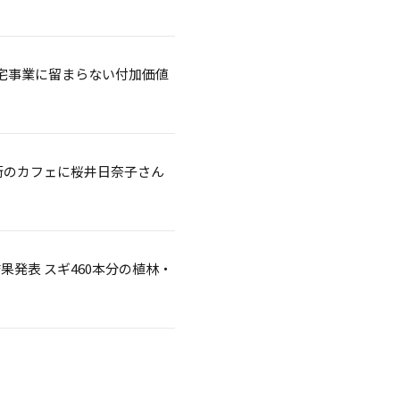
住宅事業に留まらない付加価値
街のカフェに桜井日奈子さん
果発表 スギ460本分の植林・